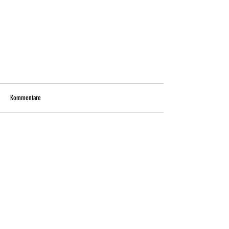
Kommentare
I save my Child
Kommentar verfassen...
© 2023
Monica Giovinazzi
.