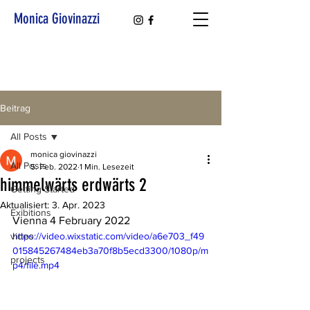
Monica Giovinazzi
Beitrag
All Posts
monica giovinazzi
All Posts
5. Feb. 2022
1 Min. Lesezeit
himmelwärts erdwärts 2
Getting Started
Aktualisiert:
3. Apr. 2023
Exibitions
Vienna 4 February 2022
video
https://video.wixstatic.com/video/a6e703_f49
015845267484eb3a70f8b5ecd3300/1080p/m
projects
p4/file.mp4